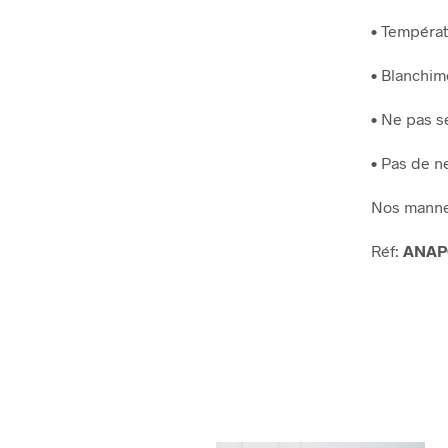
• Températ
• Blanchime
• Ne pas s
• Pas de n
Nos manneq
Réf:
ANAP