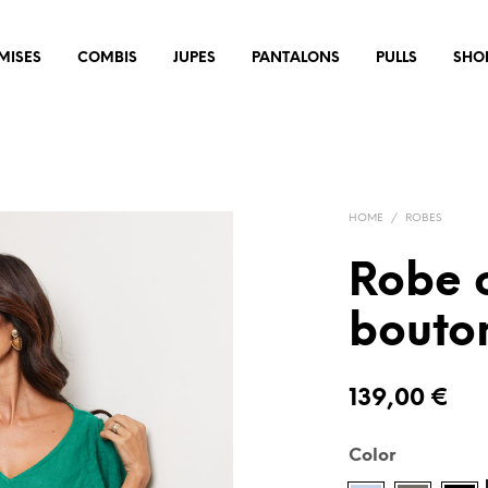
MISES
COMBIS
JUPES
PANTALONS
PULLS
SHO
HOME
/
ROBES
Robe 
bouton
139,00
€
Color