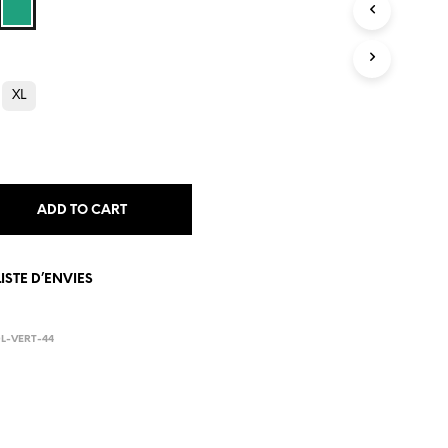
S
I
N
T
H
XL
E
C
A
R
T
.
ADD TO CART
ISTE D’ENVIES
L-VERT-44