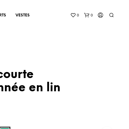
0
0
RTS
VESTES
courte
née en lin
N
O
P
R
O
D
U
C
T