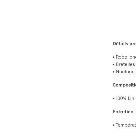
Détails pr
• Robe lon
• Bretelles
• Noutonn
Compositi
• 100% Lin
Entretien
• Températ