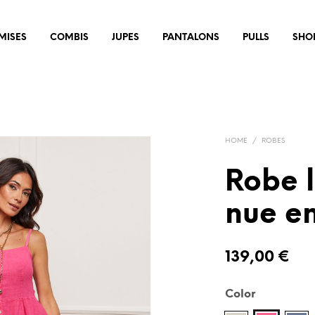
MISES
COMBIS
JUPES
PANTALONS
PULLS
SHO
HOME
/
ROBES
Robe 
nue en
139,00
€
Color