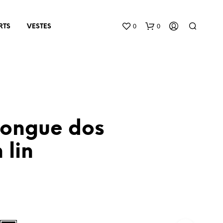
0
0
RTS
VESTES
longue dos
 lin
N
O
P
R
O
D
U
C
T