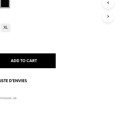
S
I
N
T
H
XL
E
C
A
R
T
.
ADD TO CART
ISTE D’ENVIES
-FUSHIA-38