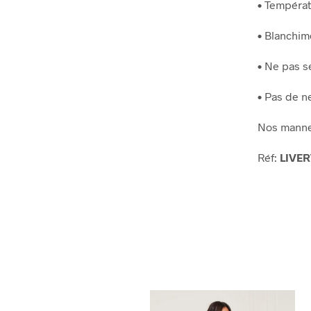
• Températ
• Blanchime
• Ne pas s
• Pas de n
Nos manneq
Réf:
LIVER