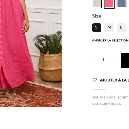
Size
S
M
L
ANNULER LA SÉLECTION
AJOUTER À LA L
SKU:
JOS-230321-LIVERT
CATEGORY:
ROBES