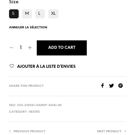
Size
S
M
L
XL
ANNULER LA SÉLECTION
ADD TO CART
AJOUTER À LA LISTE D’ENVIES
SHARE THIS PRODUCT
SKU:
JOS-230321-HARDY-KAKI-44
CATEGORY:
VESTES
PREVIOUS PRODUCT
NEXT PRODUCT