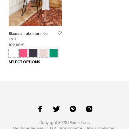
Blouse ample imprimée
en lin
109,00
€
SELECT OPTIONS
Copyright 2023 Plume Paris
Mentions légales
-
C.G.V.
-
Mon compte
- -
Nous contacter
-