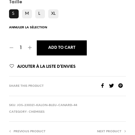
Taille
S
M
L
XL
ANNULER LA SÉLECTION
ADD TO CART
AJOUTER À LA LISTE D’ENVIES
SHARE THIS PRODUCT
SKU:
JOS-230321-KALON-BLEU-CANARD-44
CATEGORY:
CHEMISES
PREVIOUS PRODUCT
NEXT PRODUCT