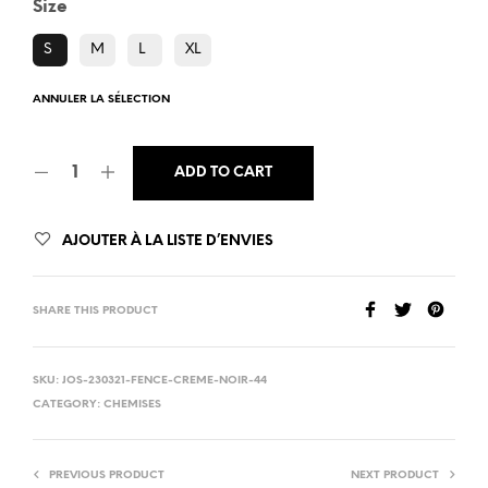
Size
S
M
L
XL
ANNULER LA SÉLECTION
ADD TO CART
AJOUTER À LA LISTE D’ENVIES
SHARE THIS PRODUCT
SKU:
JOS-230321-FENCE-CREME-NOIR-44
CATEGORY:
CHEMISES
PREVIOUS PRODUCT
NEXT PRODUCT